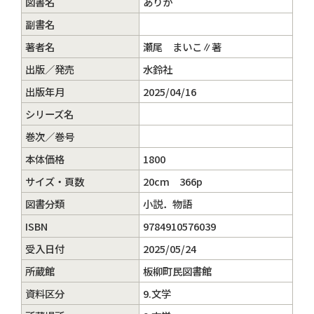
図書名
ありか
副書名
著者名
瀬尾 まいこ∥著
出版／発売
水鈴社
出版年月
2025/04/16
シリーズ名
巻次／巻号
本体価格
1800
サイズ・頁数
20cm 366p
図書分類
小説．物語
ISBN
9784910576039
受入日付
2025/05/24
所蔵館
板柳町民図書館
資料区分
9.文学