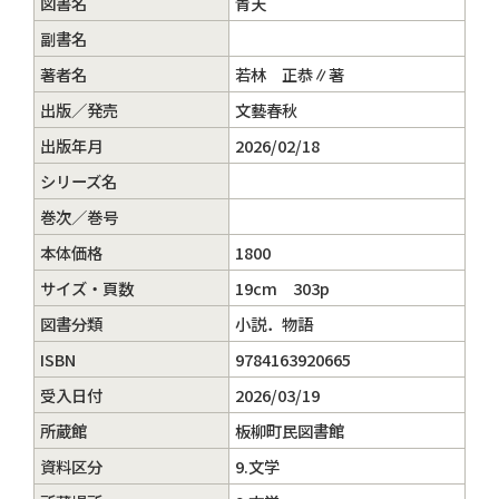
図書名
青天
副書名
著者名
若林 正恭∥著
出版／発売
文藝春秋
出版年月
2026/02/18
シリーズ名
巻次／巻号
本体価格
1800
サイズ・頁数
19cm 303p
図書分類
小説．物語
ISBN
9784163920665
受入日付
2026/03/19
所蔵館
板柳町民図書館
資料区分
9.文学