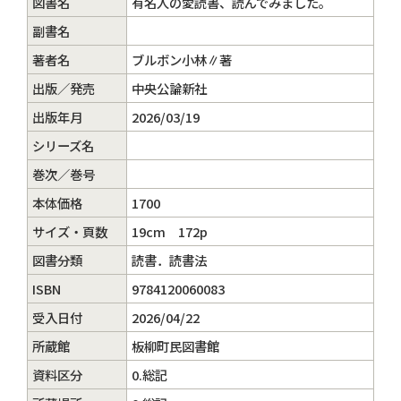
図書名
有名人の愛読書、読んでみました。
副書名
著者名
ブルボン小林∥著
出版／発売
中央公論新社
出版年月
2026/03/19
シリーズ名
巻次／巻号
本体価格
1700
サイズ・頁数
19cm 172p
図書分類
読書．読書法
ISBN
9784120060083
受入日付
2026/04/22
所蔵館
板柳町民図書館
資料区分
0.総記