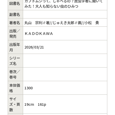
カブトムシって、しゃべるの？昆虫学者に聞いて
図書名
みた！大人も知らない虫のひみつ
副書名
著者名
丸山 宗利∥著//じゅえき太郎∥画//小松 貴
出版／
ＫＡＤＯＫＡＷＡ
発売
出版年
2026/03/21
月
シリー
ズ名
巻次／
巻号
本体価
1300
格
サイ
ズ・頁
19cm 161p
数