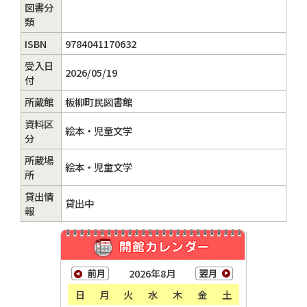
図書分
類
ISBN
9784041170632
受入日
2026/05/19
付
所蔵館
板柳町民図書館
資料区
絵本・児童文学
分
所蔵場
絵本・児童文学
所
貸出情
貸出中
報
2026年8月
日
月
火
水
木
金
土