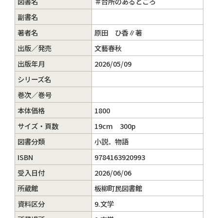
図書名
＃台所のあるところ
副書名
著者名
原田 ひ香∥著
出版／発売
文藝春秋
出版年月
2026/05/09
シリーズ名
巻次／巻号
本体価格
1800
サイズ・頁数
19cm 300p
図書分類
小説．物語
ISBN
9784163920993
受入日付
2026/06/06
所蔵館
板柳町民図書館
資料区分
9.文学