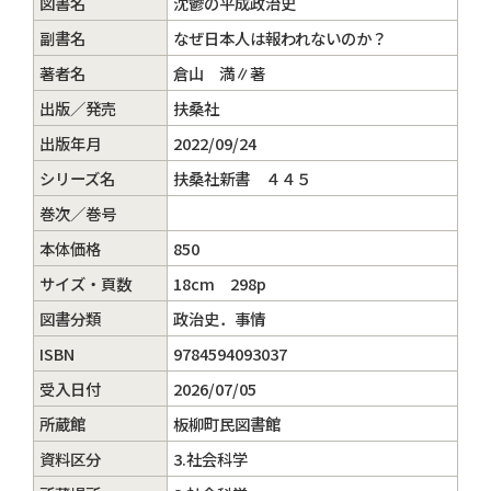
図書名
沈鬱の平成政治史
副書名
なぜ日本人は報われないのか？
著者名
倉山 満∥著
出版／発売
扶桑社
出版年月
2022/09/24
シリーズ名
扶桑社新書 ４４５
巻次／巻号
本体価格
850
サイズ・頁数
18cm 298p
図書分類
政治史．事情
ISBN
9784594093037
受入日付
2026/07/05
所蔵館
板柳町民図書館
資料区分
3.社会科学