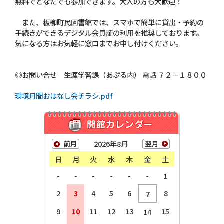
無料でどなたでも参加できます。大人の方も大歓迎！
また、板柳町民図書館では、スマホで簡単に貸出・予約の
手続きができるデジタル会員証の利用を推奨しております。
気になる方はお気軽に窓口までお申し付けください。
◎お問い合せ 生涯学習課（あぷる内） 電話 ７２－１８００
環境月間おはなし会チラシ.pdf
2026年8月
日
月
火
水
木
金
土
-
-
-
-
-
-
1
2
3
4
5
6
8
7
9
10
11
12
13
15
14